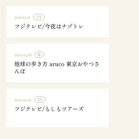
TV
2021.12.21
フジテレビ/今夜はナゾトレ
本
2021.03.18
地球の歩き方 aruco 東京おやつさ
んぽ
TV
2021.02.27
フジテレビ/もしもツアーズ