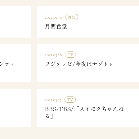
雑誌
2022.02.01
月間食堂
TV
2021.03.18
ダンディ
フジテレビ/今夜はナゾトレ
TV
2021.03.17
BBS-TBS/「スイモクちゃんね
る」