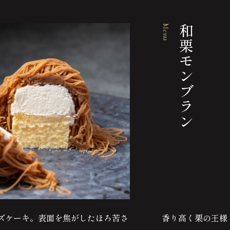
Menu
和栗モンブラン
ズケーキ。表面を焦がしたほろ苦さ
香り高く栗の王様