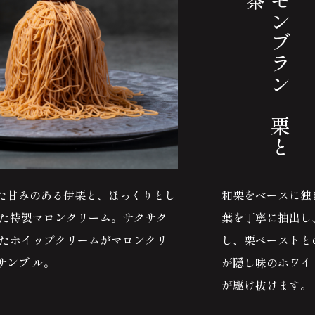
生
搾
り
モ
ン
ブ
ラ
ン
栗
と
濃
い
抹
た甘みのある伊栗と、ほっくりとし
和栗をベースに独
した特製マロンクリーム。サクサク
葉を丁寧に抽出し
えたホイップクリームがマロンクリ
し、栗ペーストと
サンブ ル。
が隠し味のホワイ
が駆け抜けます。