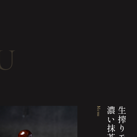
U
Menu
茶