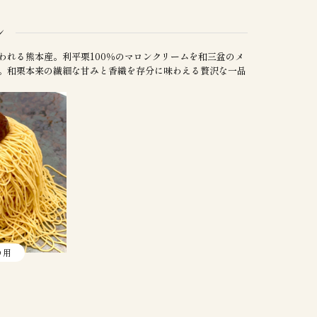
ン
われる熊本産。利平栗100％のマロンクリームを和三盆のメ
。和栗本来の繊細な甘みと香織を存分に味わえる贅沢な一品
り用