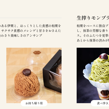
生搾りモンブラ
のある伊栗と、ほっくりとした食感の和栗を
和栗をベースに独自ブ
。サクサク食感のメレンゲと甘さをおさえた
し、抹茶の芳醇な香り
合わさり美味しさのアンサンブ
ス。そのふたつを見事
あとから抹茶の渋みが
お持ち帰り用
食べ歩き