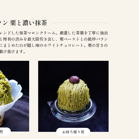
ン 栗と濃い抹茶
レンドした抹茶マロンクリーム。厳選した茶葉を丁寧に抽出
と特有の渋みを最大限引き出し、栗ペーストとの絶妙バラン
にまとめたのが隠し味のホワイトチョコレート。栗の甘さの
駆け抜けます。
用
お持ち帰り用