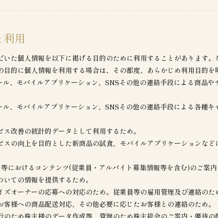
と利用
だいた個人情報を以下に掲げる目的のために利用することがあります。
の目的に個人情報を利用する場合は、その都度、あらかじめ利用目的を
メール、モバイルアプリケーション、SNSその他の連絡手段による商品
メール、モバイルアプリケーション、SNSその他の連絡手段による各種
ビス改善の統計的データとして利用するため。
ビスの向上を目的とした新商品の試食、モバイルアプリケーションなど
ト等におけるコンテンツ(従業員・アルバイト募集情報等を含む)のご案
ついての情報を提供するため。
イズオーナーの応募への対応のため。従業員等の雇用管理及び連絡のた
お客様への商品配送対応、その他必要に応じたお客様との連絡のため。
行のため株主様のデータ作成等、管理のため株主総会のご案内・優待の