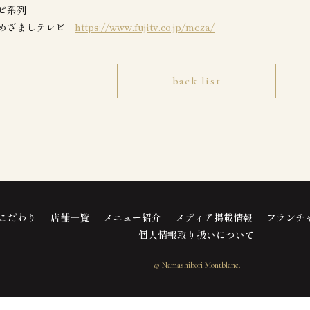
ビ系列
：めざましテレビ
https://www.fujitv.co.jp/meza/
back list
こだわり
店舗一覧
メニュー紹介
メディア掲載情報
フランチ
個人情報取り扱いについて
© Namashibori Montblanc.