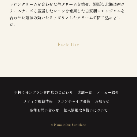
マロンクリームを合わせた生クリームを乗せ、濃厚な北海道産ク
リームチーズと厳選したレモンを使用した自家製レモンジャムを
合わせた酸味の効いたさっぱりとしたクリームで閉じ込めまし
た。
back list
生搾りモンブラン専門店のこだわり
店舗一覧
メニュー紹介
メディア掲載情報
フランチャイズ募集
お知らせ
各種お問い合わせ
個人情報取り扱いについて
© Namashibori Montblanc.